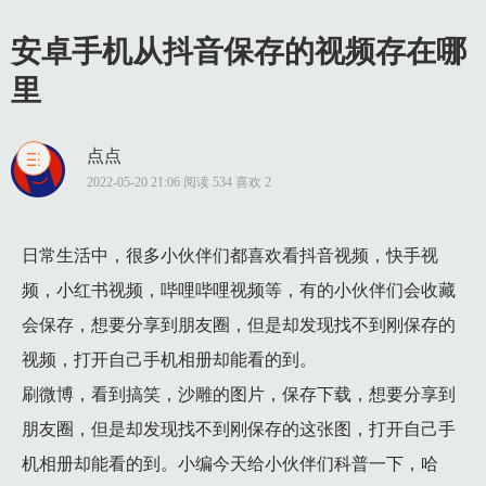
安卓手机从抖音保存的视频存在哪
里
点点
1 问题原因：
2022-05-20 21:06 阅读 534 喜欢 2
2 解决办法：
3 准备工具：
日常生活中，很多小伙伴们都喜欢看抖音视频，快手视
频，小红书视频，哔哩哔哩视频等，有的小伙伴们会收藏
4 工具下载地址：
会保存，想要分享到朋友圈，但是却发现找不到刚保存的
5 实操步骤：
视频，打开自己手机相册却能看的到。
5.1 1、打开mt文件管理器，点击 左上角 顶部三条线--》设置--
刷微博，看到搞笑，沙雕的图片，保存下载，想要分享到
5.2 2、在文件根目录下点击顶部的放大镜，搜索.nomedia 
朋友圈，但是却发现找不到刚保存的这张图，打开自己手
5.3 3、到手机设置里面的应用管理里面找一个叫“媒体储存设备”
机相册却能看的到。小编今天给小伙伴们科普一下，哈
5.4 4、重启手机。等待10分钟左右，之前看不到的图片都有了