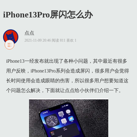
iPhone13Pro屏闪怎么办
点点
2021-11-09 20:46 阅读 811 喜欢 1
1 实操步骤：
iPhone13一经发布就出现了各种小问题，其中最近有很多
1.1 1、调高亮度，高亮度的时候频闪没那么严重，环境光够亮也可
用户反映，iPhone13Pro系列会造成屏闪，很多用户会觉得
1.2 2、用深色模式，由于 PWM 的本质是亮度的变化，所以
长时间使用会造成眼睛的伤害，所以很多用户想要知道这
1.3 3、在设置-辅助功能中有一个叫做降低白点值的功能，会
个问题怎么解决，下面就让点点给小伙伴们介绍一下。
1.4 4、目前没有很好的办法，建议就是低亮度的时候不看手机