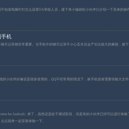
们不知道电脑钉钉怎么设置OA审批人员，接下来小编就给小伙伴们介绍一下具体的操
到手机
多聊天记录都非常重要。当手机中的聊天记录不小心丢失后会产生比较大的麻烦，接下
。
戏的小伙伴好像还是很多使用的，QQ不经常用的情况下，换手机或者需要传输大文
Subsystem for Android）来了，虽然还是处于测试阶段，但是有的小伙伴已经可以进行体
？点点就来一起安装体验一下。