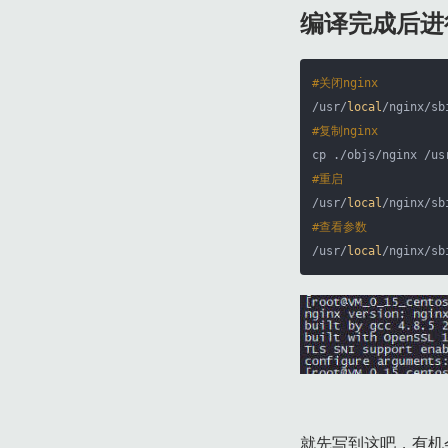
编译完成后进
#关闭nginx
/usr/
local
#复制nginx
cp ./objs/nginx /us
#重启
/usr/
local
#查看参数
/usr/
local
/nginx/sb
就先写到这吧，有机