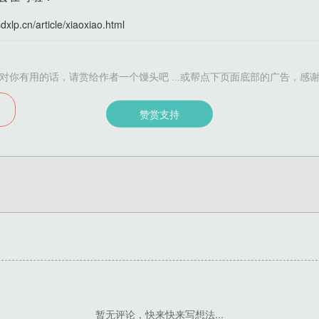
sdxlp.cn/article/xiaoxiao.html
对你有用的话，请赏给作者一个馒头吧 ...或帮点下页面底部的广告，感
赞赏支持
暂无评论，快来快来写想法...