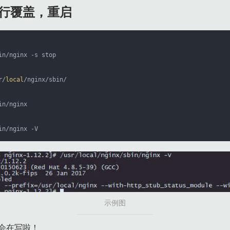
行覆盖，重启
r/
local
in/nginx -V
示例图
会在写啦！