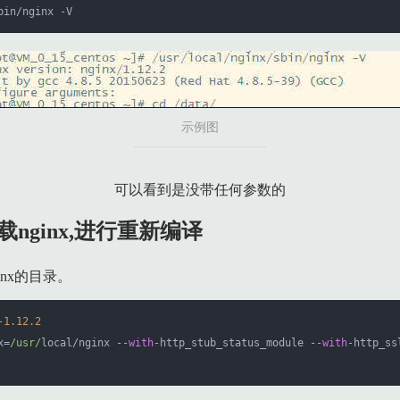
bin/nginx -V
示例图
可以看到是没带任何参数的
nginx,进行重新编译
nx的目录。
-1.12
.2
x=
/usr/
local/nginx --
with
-http_stub_status_module --
with
-http_ss