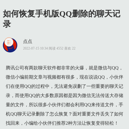
如何恢复手机版QQ删除的聊天记
录
点点
1 方法1：在手机QQ上开通聊天记录漫游恢复聊天记录
2022-07-15 10:34 阅读 4552 喜欢 22
1.1 步骤一：在手机上打开QQ，点击头像，在左下角点击【
1.2 步骤二：完成步骤一后，打开需要恢复聊天记录的朋友的
腾讯公司有两款聊天软件都非常的火爆，就是微信与QQ，
微信小编前期文章与视频都有很多，现在说说QQ，小伙伴
1.3 步骤三：点击其中一种聊天记录内容分类后，小编这里点
们在使用QQ的过程中，无法避免误删了一些重要的聊天记
2 方法2：通过电脑端QQ的聊天记录备份与恢复来恢复聊天记录
录，而使用QQ的大多数原因都是因为微信无法传送大存储
2.1 步骤一：在电脑上打开QQ，点击左下角的三条横杠的图标
量的文件，所以很多小伙伴们都会利用QQ来传送文件，手
2.2 步骤二：在弹出来的新对话框内有两种模式，只需要点击【
机QQ聊天记录删除了怎么恢复？面对重要文件丢失了如何
2.3 步骤三：完成步骤二，就会在【选择聊天会话】中看到在
找回来，小编给小伙伴们推荐2种方法让恢复变得轻松！
2.4 步骤四：此时弹出一个【聊天记录恢复】的对话框，在手