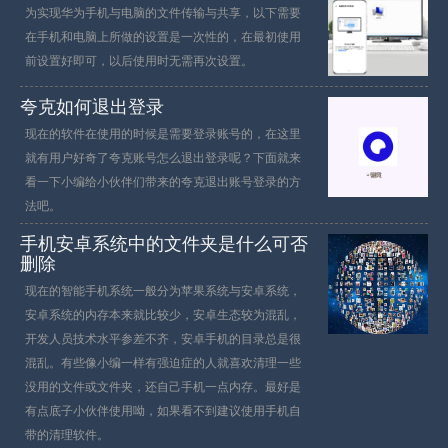
为实现华为手机与电脑的文件传输与共享，以下需要
在手机和电脑上所做的设置是一次性的，在最初使用
前设置好即可，以后使用时无需再次设置。
夸克如何退出登录
现在的软件在使用的时候是需要登录账号的，在这里
就有用户好奇了夸克账号怎么退出登录呢？下面就来
看一下小编给小伙伴们带来的夸克退出账号登录的方
法吧。
手机安卓系统中的文件夹是什么可否
删除
现在的智能手机系统一般分为苹果系统与安卓系统，
安卓系统的内存本来就比较少，安卓生态较为混乱，
开发人员技术水平参差不齐，安卓手机的目录总是很
混乱。有些像小编一样有强迫症的人就喜欢清理一些
没用的文件或文件夹，还自己手机一点内存。最好是
有点底子小伙伴使用呦，如果看不到建议使用手机自
带的清理软件。