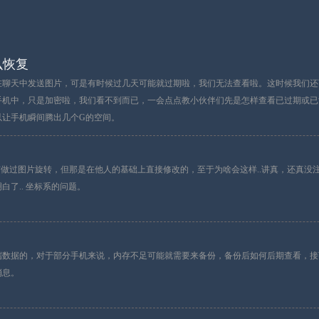
么恢复
在聊天中发送图片，可是有时候过几天可能就过期啦，我们无法查看啦。这时候我们还
手机中，只是加密啦，我们看不到而已，一会点点教小伙伴们先是怎样查看已过期或已
以让手机瞬间腾出几个G的空间。
. 虽然之前有做过图片旋转，但那是在他人的基础上直接修改的，至于为啥会这样..讲真，还
了.. 坐标系的问题。
端数据的，对于部分手机来说，内存不足可能就需要来备份，备份后如何后期查看，接
消息。