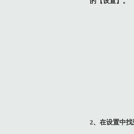
的【设置】。
2.3 9、在可使用WiFi和移动网络设置中，点击【APP Store】
2.4 10、选择【WLAN 与 蜂窝移动网】，允许APP Store使用W
2.5 11、打开IPhone 12中的app Store，找到需要下载
2、在设置中