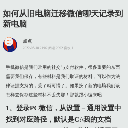
如何从旧电脑迁移微信聊天记录到
新电脑
点点
1 1、登录PC微信，从设置 – 通用设置中 找到对应路径，默认是C:\我的文档\WeChat Files\；（注：此指引适用于2.6.3版本以上的PC微信）
2022-05-10 21:02 阅读 2992 喜欢 1
2 2、退出微信，找到 我的电脑\我的文档\wechat files 将该文件夹整体复制；
3 3、将 wechat files 复制后通过云端或U盘，QQ等发送至需要迁移的新电脑 B；
手机微信是我们常用的社交与支付软件，很多重要的东西
需要我们保存，有些材料是我们取证的材料，可以作为法
4 4、用迁移过来的WeChat files 覆盖至新电脑B的WeChat Files. 选择替换目标中的文件；
律证据支持的，丢了就可惜了。如果换了新的电脑我们该
5 5、若原电脑上有聊天备份记录且更换过默认路径，进入设置->聊天备份>管理备份找到相应路径，将BackupFiles整体复制迁移到新电脑默认路径下（我的文档/Wechat Files/微信号/）如图；
怎样去保存这些材料不丢失那！那就跟小编来吧！
1 注意事项：
1.1 1、记录迁移只针对同一个账号，且需要在电脑A,B上登录
1、登录PC微信，从设置 – 通用设置中
1.2 2、Wechat Files 需要在退出微信PC版以后进行复制/移动/
找到对应路径，默认是C:\我的文档
1.3 3、为了保证原记录不丢失，请使用复制而非剪切操作。