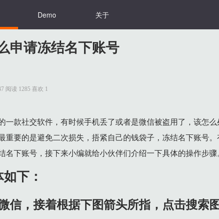
Demo
关于
么申请冻结名下账号
9:47 阅读 1285 喜欢 1
。
的一款社交软件，有时候手机丢了或者是微信被盗用了，该怎么
最重要的是避免二次损失，捂紧自己的钱袋子，冻结名下账号。
结名下账号，接下来小编就给小伙伴们介绍一下具体的操作步骤
体如下：
图箭头所指，点击【下一步】选项。
完成刷脸验证。
手机微信，接着根据下图箭头所指，点击搜索
，点击【清除】选项。