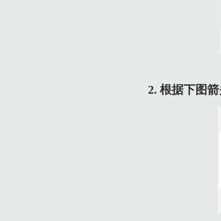
1.9 9. 最后在弹出的窗口中，根据下图箭头所指，点击【确认冻
2. 根据下