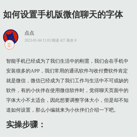
如何设置手机版微信聊天的字体
点点
2023-01-04 11:03 阅读 427 喜欢 0
1 实操步骤：
智能手机已经成为了我们生活中的刚需，我们会在手机中
1.1 1. 点击并打开微信，登录自己的微信账号。
安装很多的APP，我们常用的通讯软件与收付费软件肯定
1.2 2. 来到微信主页面后，点击右下角的【我】选项。
就是微信，微信已经成为了我们工作与生活中不可或缺的
1.3 3. 在个人中心页面中，点击箭头所指的【设置】选项。
软件，有的小伙伴在使用微信软件时，觉得聊天页面中的
1.4 4. 可以看到如下图所示的【设置】页面，点击【通用】选项
字体大小不太适合，因此想要调整字体大小，但是却不知
1.5 5. 来到【通用】页面后，点击箭头所指的【字体大小】选项
道如何设置，那么小编就来为小伙伴们介绍一下吧。
1.6 6. 在【字体大小】页面中，向右移动滑块，那么我们就
实操步骤：