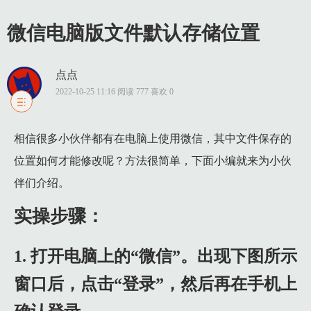
微信电脑版文件默认存储位置
点点
2022-10-25 11:16 阅读 777 喜欢 0
1 实操步骤：
相信很多小伙伴都有在电脑上使用微信，其中文件保存的
1.1 1. 打开电脑上的“微信”。出现下图所示窗口后，点击“登录
位置如何才能修改呢？方法很简单，下面小编就来为小伙
1.2 2. 如果我们是第一次登录电脑微信或者要切换账号，就
伴们介绍。
1.3 3. 进入主界面后，点击左下角的三条横线图标，在弹出菜单中
1.4 4. 打开设置窗口后，点击左侧列的“通用设置”。进入通用设
实操步骤：
1.5 5. 出现下图所示窗口后，选择保存的位置，然后再点击“确定
1. 打开电脑上的“微信”。出现下图所示
1.6 6. 页面中出现下图所示窗口后，点击“确定”。
窗口后，点击“登录”，然后再在手机上
1.7 7. 之后文件就会被转移到新的保存位置，转移完成后微信
1.8 8.如果需要恢复微信图片，可去百度搜索【源代码设计笔