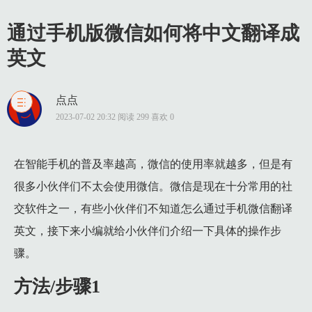
通过手机版微信如何将中文翻译成
英文
点点
1 方法/步骤1
2023-07-02 20:32 阅读 299 喜欢 0
1.1 第一步：打开手机上的微信，先进入聊天窗口，接着根据下
1.2 第二步：在弹出的菜单栏中，根据下图所示，点击【翻译】
在智能手机的普及率越高，微信的使用率就越多，但是有
很多小伙伴们不太会使用微信。微信是现在十分常用的社
1.3 第三步：根据下图所示，成功将英文翻译为中文。
交软件之一，有些小伙伴们不知道怎么通过手机微信翻译
2 方法/步骤2
英文，接下来小编就给小伙伴们介绍一下具体的操作步
2.1 第一步：打开手机微信，先搜索并打开【迅捷翻译】小程序
骤。
2.2 第二步：按照需求选择翻译的目标语言。根据下图所示，小
2.3 第三步：根据下图所示，先点击【立即翻译】选项，接着即
方法/步骤1