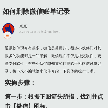
如何删除微信账单记录
点点
2022-10-23 16:10 阅读 416 喜欢 0
1 实操步骤：
通讯软件现今有很多，微信是常用的，很多小伙伴们对其
1.1 第一步：根据下图箭头所指，找到并点击【微信】图标。
很多的功能都是一知半解，微信现在不仅是社交软件，更
1.2 第二步：进入软件后，根据下图所示，点击右下角【我】选
是支付软件，有些小伙伴想知道如何删除手机微信账单记
1.3 第三步：在【我】页面中，根据下图箭头所指，点击【支付
录，接下来小编就给小伙伴介绍一下具体的操作步骤。
1.4 第四步：进入【支付】页面后，根据下图所示，点击【钱包
1.5 第五步：进入【钱包】页面后，根据下图箭头所指，点击右
实操步骤：
1.6 第六步：进入【账单】页面后，先将需要删除的账单向左滑
第一步：根据下图箭头所指，找到并点
1.7 第七步：在弹出的窗口中，根据下图箭头所指，再次点击【
击【微信】图标。