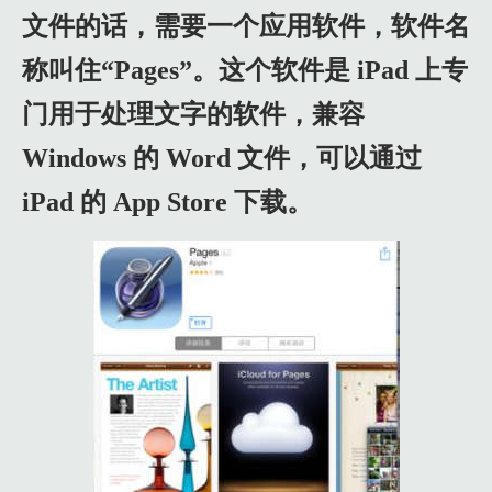
文件的话，需要一个应用软件，软件名
1.9 方法二、转换PDF文件保存在 iPad 上
2.0 1.还是以这个文档为例，点击右上角的“设置”。
称叫住“Pages”。这个软件是 iPad 上专
2.1 2.随后在菜单选项中选择“共享与打印”。
门用于处理文字的软件，兼容
2.2 3.这里与之前不同的是选择“用其它应用程序打开”。
Windows 的 Word 文件，可以通过
2.3 4.接下来选择发送文件的类型，这里请点击“PDF”类型.
iPad 的 App Store 下载。
2.4 5.点击“选择应用程序”按钮。
2.5 6.然后就可以选择在 iPad 上的其它应用程序来打开，这里以 i
2 二、Windows系统
2.1 1.百度搜【源代码设计笔记】。
2.2 2.点击【DEMO】。
2.3 3.点击在线解码。
2.4 4.点击蓝色字体。
2.5 5.看到工具，输入邮箱号。