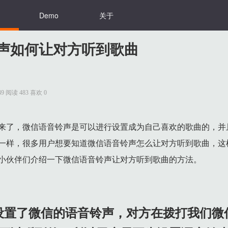
Demo
关于
声如何让对方听到歌曲
0:49 阅读 483 喜欢 0
信语音通话的时候就可以是可以听到的，所以用户需要先设置语音铃声，在
设置中去开启语音铃声。
来了，微信语音铃声是可以进行设置成为自己喜欢的歌曲的，并
次功能中进行设置。
一样，很多用户想要知道微信语音铃声怎么让对方听到歌曲，这
行微信的语音和视频通话的铃声设置。
小伙伴们介绍一下微信语音铃声让对方听到歌曲的方法。
【更换】把默认的铃声更换成为歌曲。
行搜索铃声，在其中点击铃声就可以进入到设置铃声的界面，在界面中就可以
设置了微信的语音铃声，对方在拨打我们微