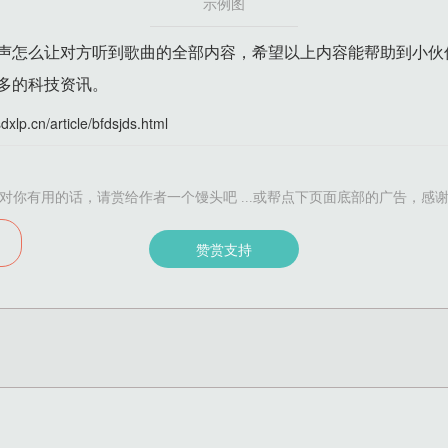
示例图
声怎么让对方听到歌曲的全部内容，希望以上内容能帮助到小伙
多的科技资讯。
sdxlp.cn/article/bfdsjds.html
对你有用的话，请赏给作者一个馒头吧 ...或帮点下页面底部的广告，感
赞赏支持