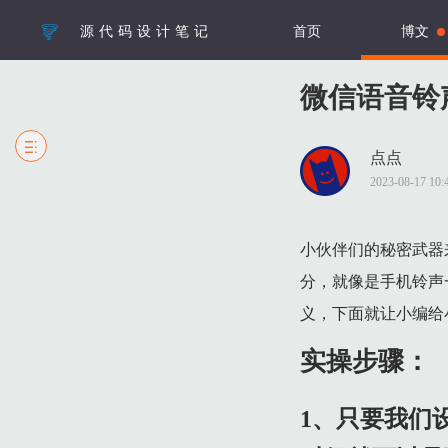
源代码设计笔记
首页
博文
微信语音铃
点点
1 实操步骤：
2023-08-17 1
1.1 1、只要我们设置了微信的语音铃声，对方在拨打我们微
1.2 2、在个人界面就可以看到其中的【设置】用户需要进入到
小伙伴们的秘密武器
1.3 3、随后在设置界面，用户需要再次打开【新消息通知】再
分，就像是手机铃声
1.4 4、在新消息通知界面，打开其中的【来电铃声】就可以进
义，下面就让小编给
1.5 5、在进入到其铃声功能设置界面之后，就可以点击其中的
实操步骤：
1.6 6、在更换界面中，会出现很多铃声可以选择，也可以进
1、只要我们