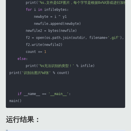
        print(
'%s,文件是GIF图片，每个字节是根据0x%X异或进行加密'
for
 i 
in
 infilebytes:

            newbyte = i ^ y1

            newfile.append(newbyte)

        newfile2 = bytes(newfile)

        f2 = open(os.path.join(outdir, filename+
'.gif'
), 
'w
        f2.write(newfile2)

        count += 
1
else
:

        print(
'%s无法识别的类型！'
 % infile)

print(
'识别出图片%d张'
 % count)

if
 __name__ == 
'__main__'
:

main()
运行结果：