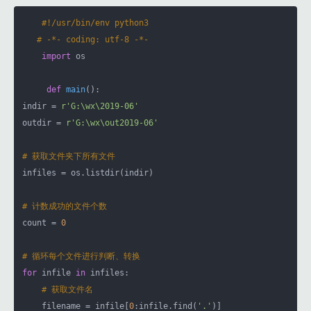
#!/usr/bin/env python3
# -*- coding: utf-8 -*-
import
 os

def
main
()
:
indir = 
r'G:\wx\2019-06'
outdir = 
r'G:\wx\out2019-06'
# 获取文件夹下所有文件
infiles = os.listdir(indir)

# 计数成功的文件个数
count = 
0
# 循环每个文件进行判断、转换
for
 infile 
in
 infiles:

# 获取文件名
    filename = infile[
0
:infile.find(
'.'
)]
