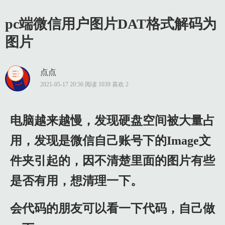
pc端微信用户图片DAT格式解码为
图片
点点
1 电脑越来越慢，发现硬盘空间被大量占用，发现是微信自己账号下的Image文件夹引起的，因不清楚里面的图片有些是否有用，想清理一下。
2021-05-17 20:56 阅读 1039 喜欢 2
2 会代码的朋友可以看一下代码，自己做一下。
3 不会代码的朋友可以看一下最后的结果，是否是自己想要的结果。如果是就去sdxlp.cn/tool/wechatdat这个地方看一下，是工具可以帮到你，比较糙，但好用。
电脑越来越慢，发现硬盘空间被大量占
4 进去后发现都是dat格式，无法打开。修改后缀后仍无法打开，被加密了。
用，发现是微信自己账号下的Image文
5 二进制方式打开文件后发现是这样的。通过异或运算加密了。
件夹引起的，因不清楚里面的图片有些
6 解码代码如下（批量操作）：
是否有用，想清理一下。
7 运行结果：
会代码的朋友可以看一下代码，自己做