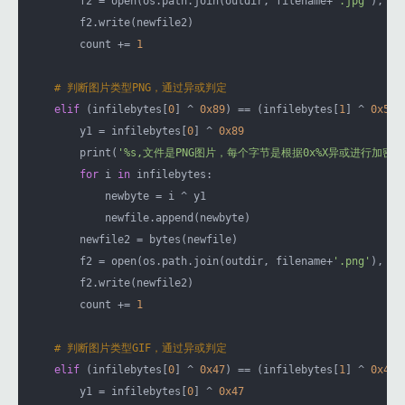
        f2 = open(os.path.join(outdir, filename+
'.jpg'
), 
'w
        f2.write(newfile2)

        count += 
1
# 判断图片类型PNG，通过异或判定
elif
 (infilebytes[
0
] ^ 
0x89
) == (infilebytes[
1
] ^ 
0x50
):
        y1 = infilebytes[
0
] ^ 
0x89
        print(
'%s,文件是PNG图片，每个字节是根据0x%X异或进行加密'
for
 i 
in
 infilebytes:

            newbyte = i ^ y1

            newfile.append(newbyte)

        newfile2 = bytes(newfile)

        f2 = open(os.path.join(outdir, filename+
'.png'
), 
'w
        f2.write(newfile2)

        count += 
1
# 判断图片类型GIF，通过异或判定
elif
 (infilebytes[
0
] ^ 
0x47
) == (infilebytes[
1
] ^ 
0x49
):
        y1 = infilebytes[
0
] ^ 
0x47